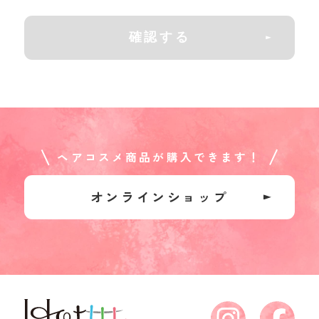
個人情報の取り扱いについて
確認する
（１） 個人情報の取得
当社は個人情報を適法かつ公正な手段
により収集いたします。お客様に個人情
報の提供をお願いする場合は、事前に収
ヘアコスメ商品が購入できます！
集の目的、利用の内容を開示した上で、
当社の正当な事業の範囲内で、その目的
オンラインショップ
の達成に必要な限度において、個人情報
を収集いたします。
（２） 個人情報の利用及び共同利
用